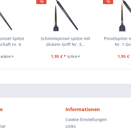
insel Spitze
Schminkpinsel spitze mit
Pinselspitze 
chaft nr. 6
dickem Griff Nr. 3...
Nr. 1 G
1,95 € *
1,95 € 
4,50 € *
3,75 € *
ce
Informationen
Cookie-Einstellungen
lar
Links