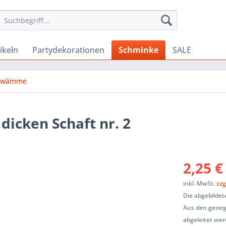
ikeln
Partydekorationen
Schminke
SALE
chwämme
dicken Schaft nr. 2
2,25 €
inkl. MwSt.
zzg
Die abgebildet
Aus den gezeig
abgeleitet wer