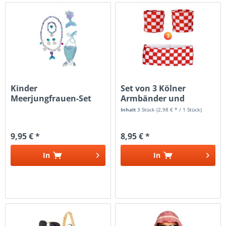
Kinder
Set von 3 Kölner
Meerjungfrauen-Set
Armbänder und
Blau
Stirnband rot...
Inhalt
3 Stück
(2,98 € * / 1 Stück)
9,95 € *
8,95 € *
In
In