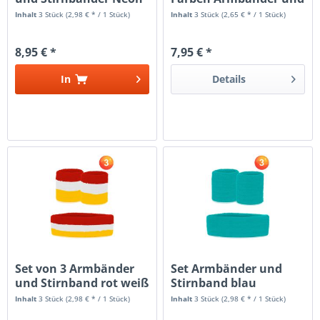
Orange
Stirnband
Inhalt
3 Stück
(2,98 € * / 1 Stück)
Inhalt
3 Stück
(2,65 € * / 1 Stück)
8,95 € *
7,95 € *
In
Details
Set von 3 Armbänder
Set Armbänder und
und Stirnband rot weiß
Stirnband blau
gelb
Inhalt
3 Stück
(2,98 € * / 1 Stück)
Inhalt
3 Stück
(2,98 € * / 1 Stück)