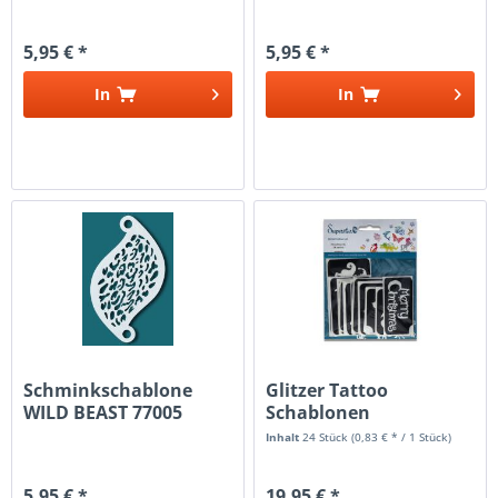
5,95 € *
5,95 € *
In
In
Schminkschablone
Glitzer Tattoo
WILD BEAST 77005
Schablonen
Weihnachten XL
Inhalt
24 Stück
(0,83 € * / 1 Stück)
5,95 € *
19,95 € *