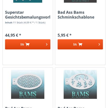
Superstar
Bad Ass Bams
Gesichtsbemalungsvorlage
Schminkschablone
- Schablonenset
4006
Inhalt
11 Stück
(4,09 € * / 1 Stück)
44,95 € *
5,95 € *
In
In