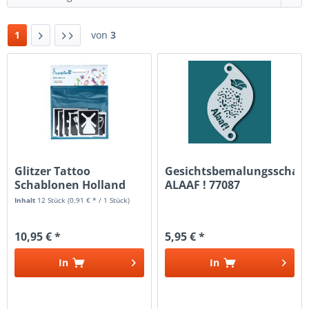
1
von
3
Glitzer Tattoo
Gesichtsbemalungsschab
Schablonen Holland
ALAAF ! 77087
Inhalt
12 Stück
(0,91 € * / 1 Stück)
10,95 € *
5,95 € *
In
In