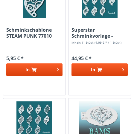
Schminkschablone
Superstar
STEAM PUNK 77010
Schminkvorlage -
Schablonenset
Inhalt
11 Stück
(4,09 € * / 1 Stück)
5,95 € *
44,95 € *
In
In