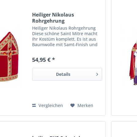
Heiliger Nikolaus
Rohrgehrung
Heiliger Nikolaus Rohrgehrung
Diese schöne Saint Mitre macht
Ihr Kostüm komplett. Es ist aus
Baumwolle mit Samt-Finish und
von hoher Qualität. Diese Mitra
hat auch schöne Edelsteine ​​auf
54,95 € *
der Vorderseite! Wie wird der
Heilige leuchten....
Details
Vergleichen
Merken