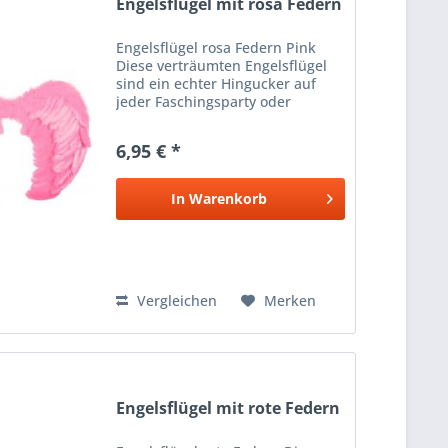
Engelsflügel mit rosa Federn
Engelsflügel rosa Federn Pink
Diese verträumten Engelsflügel
sind ein echter Hingucker auf
jeder Faschingsparty oder
Karneval . Fliegen Sie in die
gemütliche Karnevalszeit und
6,95 € *
überraschen Sie alle Herren mit
Ihrem himmlischen Auftritt....
In
Warenkorb
Vergleichen
Merken
Engelsflügel mit rote Federn