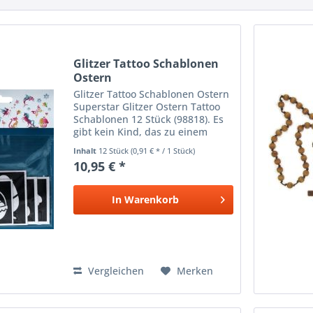
Glitzer Tattoo Schablonen
Ostern
Glitzer Tattoo Schablonen Ostern
Superstar Glitzer Ostern Tattoo
Schablonen 12 Stück (98818). Es
gibt kein Kind, das zu einem
Ostern Glitzertattoo nein sagt.
Inhalt
12 Stück
(0,91 € * / 1 Stück)
Wussten Sie, dass es eigentlich
10,95 € *
ganz einfach ist, sie selbst
herzustellen?...
In
Warenkorb
Vergleichen
Merken