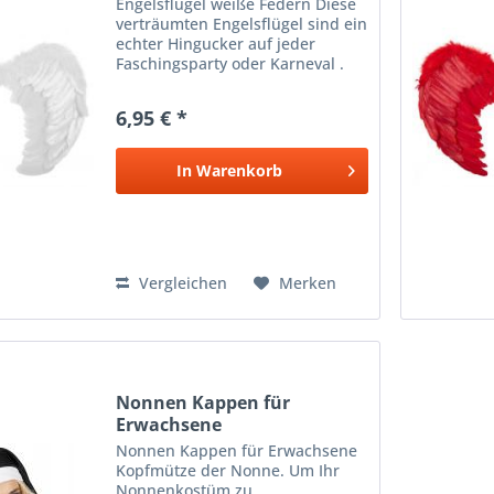
Engelsflügel weiße Federn Diese
verträumten Engelsflügel sind ein
echter Hingucker auf jeder
Faschingsparty oder Karneval .
Fliegen Sie in die gemütliche
Karnevalszeit und überraschen
6,95 € *
Sie alle Herren mit Ihrem
himmlischen Auftritt. Die...
In
Warenkorb
Vergleichen
Merken
Nonnen Kappen für
Erwachsene
Nonnen Kappen für Erwachsene
Kopfmütze der Nonne. Um Ihr
Nonnenkostüm zu