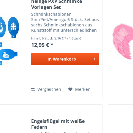
heilige PXP Schminke
Vorlagen Set
Schminkschablonen
Sint/Piet/Amerigo 6 Stück. Set aus
sechs Schminkschablonen aus
Kunststoff mit unterschiedlichen
Formen: Piet im Schornstein,
Inhalt
6 Stück
(2,16 € * / 1 Stück)
Sinterklaas, Mitra, Amerigo,
12,95 € *
Geschenke und das Paketboot. In
Kombination mit Gesichtsfarbe
zu...
In
Warenkorb
Vergleichen
Merken
Engelsflügel mit weiße
Federn