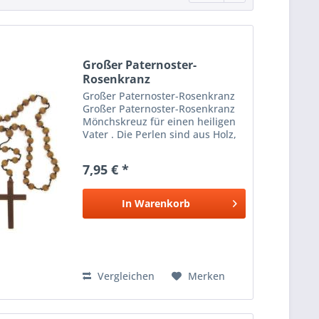
Großer Paternoster-
Rosenkranz
Großer Paternoster-Rosenkranz
Großer Paternoster-Rosenkranz
Mönchskreuz für einen heiligen
Vater . Die Perlen sind aus Holz,
das Kreuz aus Kunststoff. Diese
sehr große Holzversion ist ideal
7,95 € *
für eine Faschingsparty .
Kombiniert mit einer...
In
Warenkorb
Vergleichen
Merken