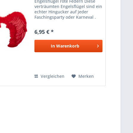
Engelsflügel rote Federn Diese
verträumten Engelsflügel sind ein
echter Hingucker auf jeder
Faschingsparty oder Karneval .
Fliegen Sie in die gemütliche
Karnevalszeit und überraschen
6,95 € *
Sie alle Herren mit Ihrem
himmlischen Auftritt. Die...
In
Warenkorb
Vergleichen
Merken