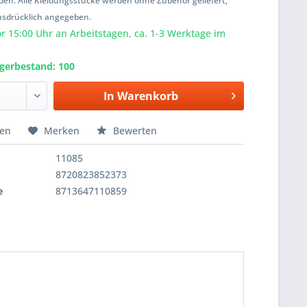
den. Alle Kleidungsstücke werden ohne Zubehör geliefert,
usdrücklich angegeben.
or 15:00 Uhr an Arbeitstagen, ca. 1-3 Werktage im
agerbestand: 100
In
Warenkorb
hen
Merken
Bewerten
11085
8720823852373
e
8713647110859