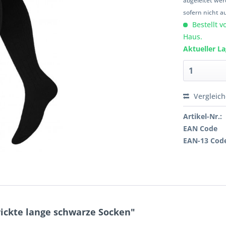
abgeleitet wer
sofern nicht a
Bestellt v
Haus.
Aktueller L
Vergleic
Artikel-Nr.:
EAN Code
EAN-13 Cod
rickte lange schwarze Socken"