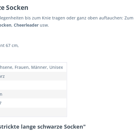
ze Socken
elegenheiten bis zum Knie tragen oder ganz oben auftauchen: Zu
ocken
,
Cheerleader
usw.
nt 67 cm,
hsene, Frauen, Männer, Unisex
rz
n
7
strickte lange schwarze Socken"