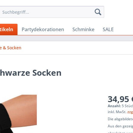
tikeln
Partydekorationen
Schminke
SALE
e & Socken
schwarze Socken
34,95 
Anzahl:
5 Stüc
inkl. MwSt.
zzg
Die abgebildet
Aus den gezeig