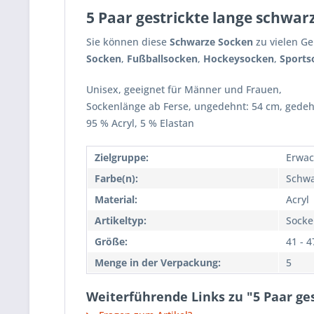
5 Paar gestrickte lange schwar
Sie können diese
Schwarze Socken
zu vielen G
Socken
,
Fußballsocken
,
Hockeysocken
,
Sports
Unisex, geeignet für Männer und Frauen,
Sockenlänge ab Ferse, ungedehnt: 54 cm, gedeh
95 % Acryl, 5 % Elastan
Zielgruppe:
Erwac
Farbe(n):
Schwa
Material:
Acryl
Artikeltyp:
Socke
Größe:
41 - 4
Menge in der Verpackung:
5
Weiterführende Links zu "5 Paar ge