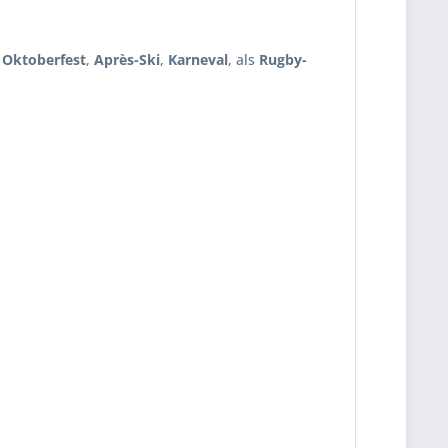
m
Oktoberfest
,
Après-Ski
,
Karneval
, als
Rugby-