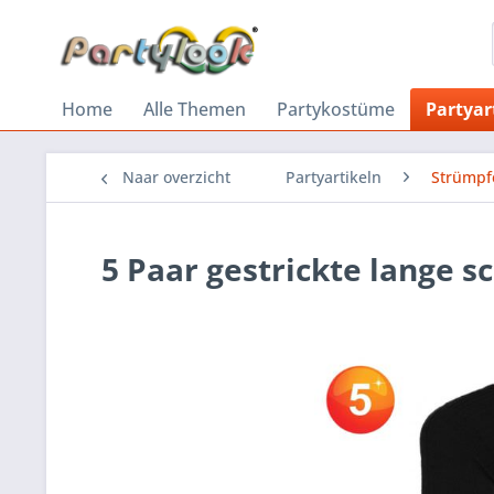
Home
Alle Themen
Partykostüme
Partyar
Naar overzicht
Partyartikeln
Strümpf
5 Paar gestrickte lange 