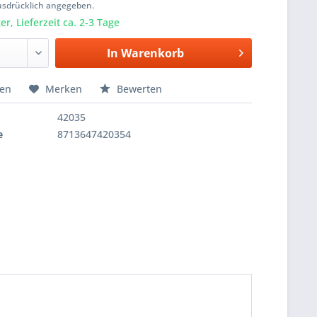
usdrücklich angegeben.
r, Lieferzeit ca. 2-3 Tage
In
Warenkorb
hen
Merken
Bewerten
42035
e
8713647420354