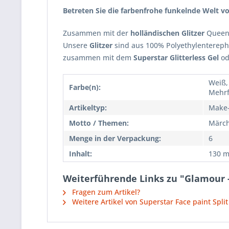
Betreten Sie die farbenfrohe funkelnde Welt 
Zusammen mit der
holländischen Glitzer
Queen 
Unsere
Glitzer
sind aus 100% Polyethylentereph
zusammen mit dem
Superstar Glitterless Gel
od
Weiß, 
Farbe(n):
Mehrf
Artikeltyp:
Make
Motto / Themen:
Märch
Menge in der Verpackung:
6
Inhalt:
130 m
Weiterführende Links zu "Glamour -
Fragen zum Artikel?
Weitere Artikel von Superstar Face paint Spli