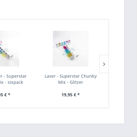
er - Superstar
Laser - Superstar Chunky
Biodegrada
x - sixpack
Mix - Glitzer
Chunky M
95 € *
19,95 € *
42