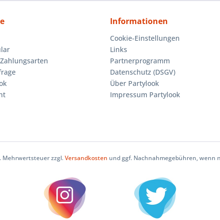
ce
Informationen
Cookie-Einstellungen
lar
Links
Zahlungsarten
Partnerprogramm
frage
Datenschutz (DSGV)
ok
Über Partylook
ht
Impressum Partylook
zl. Mehrwertsteuer zzgl.
Versandkosten
und ggf. Nachnahmegebühren, wenn ni