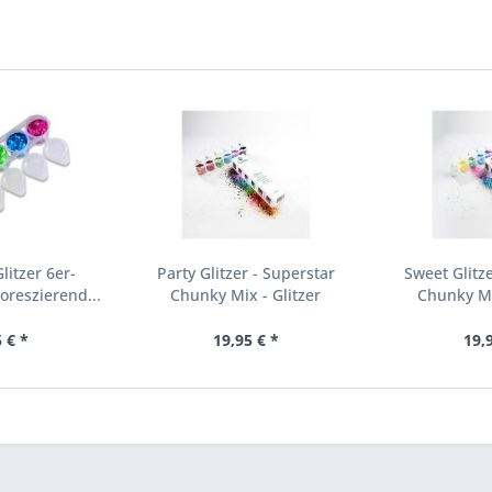
litzer 6er-
Party Glitzer - Superstar
Sweet Glitz
reszierend...
Chunky Mix - Glitzer
Chunky Mi
 € *
19,95 € *
19,