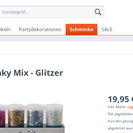
ikeln
Partydekorationen
Schminke
SALE
y Mix - Glitzer
19,95 
inkl. MwSt.
zzg
Die abgebildet
Aus den gezeig
abgeleitet wer