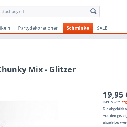
ikeln
Partydekorationen
Schminke
SALE
Chunky Mix - Glitzer
19,95 
inkl. MwSt.
zzg
Die abgebildet
Aus den gezeig
abgeleitet wer