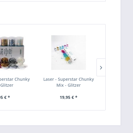
perstar Chunky
Laser - Superstar Chunky
Biodegrada
 Glitzer
Mix - Glitzer
Chunky M
95 € *
19,95 € *
42