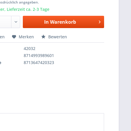
usdrücklich angegeben.
r, Lieferzeit ca. 2-3 Tage
In
Warenkorb
hen
Merken
Bewerten
42032
8714993989601
e
8713647420323