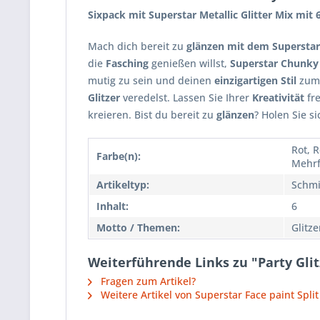
Sixpack mit Superstar Metallic Glitter Mix mit 
Mach dich bereit zu
glänzen mit dem Superstar
die
Fasching
genießen willst,
Superstar Chunky 
mutig zu sein und deinen
einzigartigen Stil
zum 
Glitzer
veredelst. Lassen Sie Ihrer
Kreativität
fre
kreieren. Bist du bereit zu
glänzen
? Holen Sie s
Rot, R
Farbe(n):
Mehrf
Artikeltyp:
Schmi
Inhalt:
6
Motto / Themen:
Glitz
Weiterführende Links zu "Party Glit
Fragen zum Artikel?
Weitere Artikel von Superstar Face paint Spli