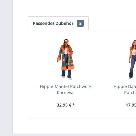
Passendes Zubehör
5
Hippie-Mantel Patchwork
Hippie Da
Karneval
Patc
32,95 € *
17,95