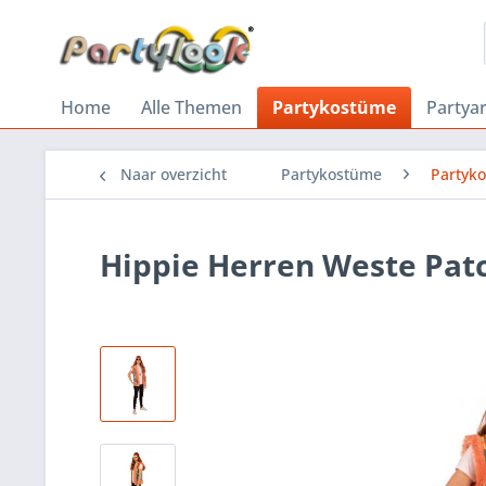
Home
Alle Themen
Partykostüme
Partyar
Naar overzicht
Partykostüme
Partyk
Hippie Herren Weste Pa