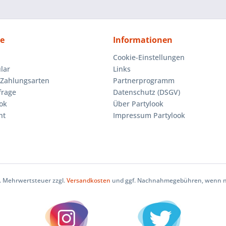
ce
Informationen
Cookie-Einstellungen
lar
Links
Zahlungsarten
Partnerprogramm
frage
Datenschutz (DSGV)
ok
Über Partylook
ht
Impressum Partylook
zl. Mehrwertsteuer zzgl.
Versandkosten
und ggf. Nachnahmegebühren, wenn ni