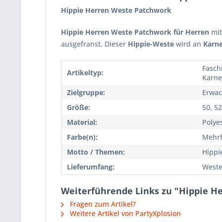
Hippie Herren Weste Patchwork
Hippie Herren Weste Patchwork für Herren
mit
ausgefranst. Dieser
Hippie-
Weste
wird an
Karne
Fasch
Artikeltyp:
Karne
Zielgruppe:
Erwac
Größe:
50, 52
Material:
Polye
Farbe(n):
Mehrf
Motto / Themen:
Hippi
Lieferumfang:
West
Weiterführende Links zu "Hippie H
Fragen zum Artikel?
Weitere Artikel von PartyXplosion