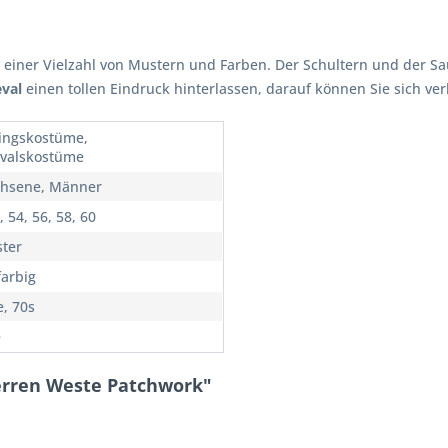
 einer Vielzahl von Mustern und Farben. Der Schultern und der S
val
einen tollen Eindruck hinterlassen, darauf können Sie sich ver
ingskostüme,
valskostüme
hsene, Männer
, 54, 56, 58, 60
ster
arbig
e, 70s
e
erren Weste Patchwork"