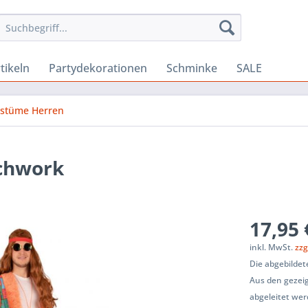
tikeln
Partydekorationen
Schminke
SALE
ostüme Herren
tchwork
17,95 
inkl. MwSt.
zzg
Die abgebildet
Aus den gezeig
abgeleitet wer