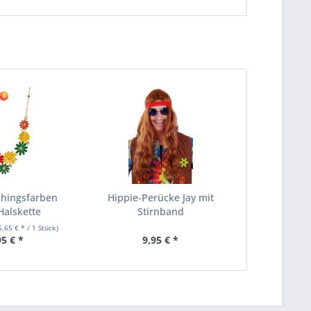
chingsfarben
Hippie-Perücke Jay mit
Halskette
Stirnband
5,65 € * / 1 Stück)
95 € *
9,95 € *