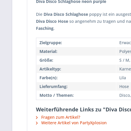
Diva Disco Schlaghose neon purple
Die
Diva Disco Schlaghose
poppy ist ein ausgest
Diva Disco Hose
so angenehm zu tragen und natü
Fasching
.
Zielgruppe:
Erwac
Material:
Polye
Größe:
S / M,
Artikeltyp:
Karne
Farbe(n):
Lila
Lieferumfang:
Hose
Motto / Themen:
Disco,
Weiterführende Links zu "Diva Disc
Fragen zum Artikel?
Weitere Artikel von PartyXplosion