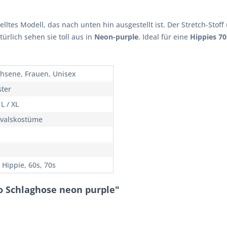
elltes Modell, das nach unten hin ausgestellt ist. Der Stretch-Sto
rlich sehen sie toll aus in
Neon-purple
. Ideal für eine
Hippies 70
hsene, Frauen, Unisex
ster
 L / XL
valskostüme
 Hippie, 60s, 70s
o Schlaghose neon purple"