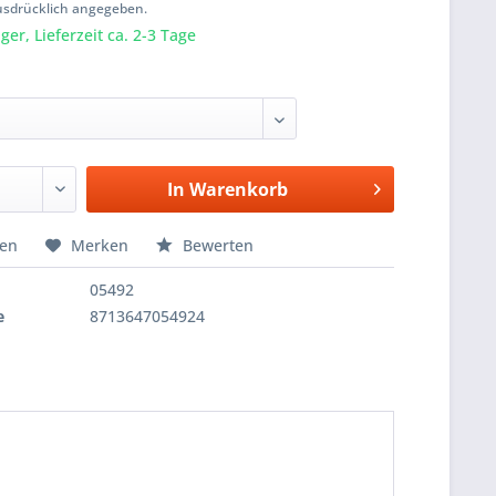
usdrücklich angegeben.
er, Lieferzeit ca. 2-3 Tage
In
Warenkorb
hen
Merken
Bewerten
05492
e
8713647054924