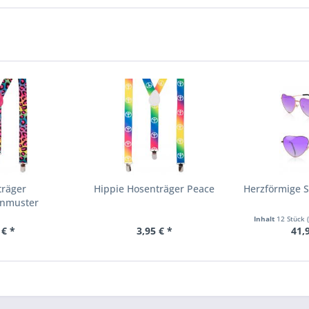
träger
Hippie Hosenträger Peace
Herzförmige S
enmuster
arbig
Inhalt
12 Stück
 € *
3,95 € *
41,