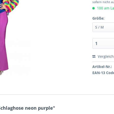
sofern nicht a
100 am Lag
Größe:
Vergleic
Artikel-Nr.:
EAN-13 Cod
Schlaghose neon purple"