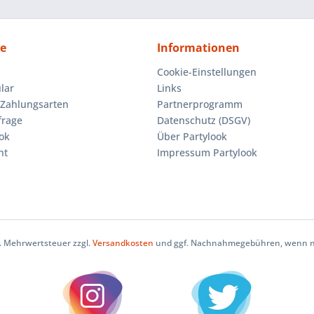
ce
Informationen
Cookie-Einstellungen
lar
Links
Zahlungsarten
Partnerprogramm
frage
Datenschutz (DSGV)
ok
Über Partylook
ht
Impressum Partylook
zl. Mehrwertsteuer zzgl.
Versandkosten
und ggf. Nachnahmegebühren, wenn ni