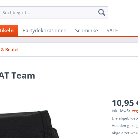
tikeln
Partydekorationen
Schminke
SALE
 & Beutel
WAT Team
10,95 
inkl. MwSt.
zzg
Die abgebildet
Aus den gezeig
abgeleitet wer