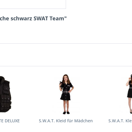
asche schwarz SWAT Team"
TE DELUXE
S.W.A.T. Kleid für Mädchen
S.W.A.T. Kl