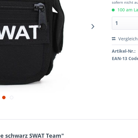
sofern nicht a
100 am Lag
Vergleic
Artikel-Nr.:
EAN-13 Cod
he schwarz SWAT Team"