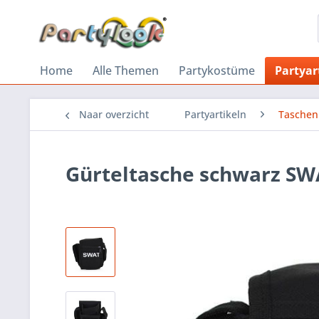
Home
Alle Themen
Partykostüme
Partyar
Naar overzicht
Partyartikeln
Taschen
Gürteltasche schwarz S