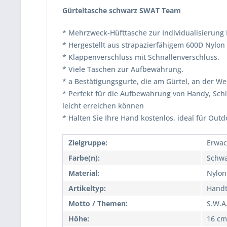
Gürteltasche schwarz SWAT Team
* Mehrzweck-Hüfttasche zur Individualisierung I
* Hergestellt aus strapazierfähigem 600D Nylon 
* Klappenverschluss mit Schnallenverschluss.
* Viele Taschen zur Aufbewahrung.
* a Bestätigungsgurte, die am Gürtel, an der 
* Perfekt für die Aufbewahrung von Handy, Sch
leicht erreichen können
* Halten Sie Ihre Hand kostenlos, ideal für Outd
Zielgruppe:
Erwac
Farbe(n):
Schwa
Material:
Nylon
Artikeltyp:
Handt
Motto / Themen:
S.W.A.
Höhe:
16 cm