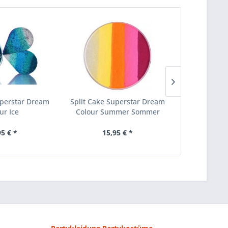
uperstar Dream
Split Cake Superstar Dream
Split Cake 
ur Ice
Colour Summer Sommer
Colour
95 € *
15,95 € *
15