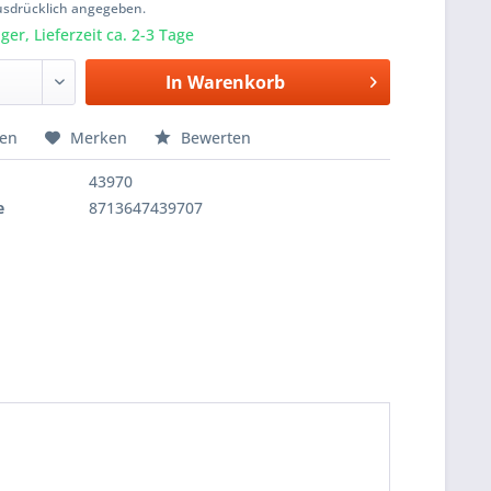
usdrücklich angegeben.
er, Lieferzeit ca. 2-3 Tage
In
Warenkorb
hen
Merken
Bewerten
43970
e
8713647439707