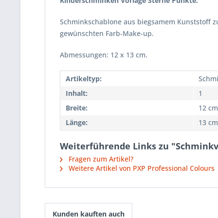
Kinderschminken Vorlage Sterne Punkte.
Schminkschablone aus biegsamem Kunststoff z
gewünschten Farb-Make-up.
Abmessungen: 12 x 13 cm.
Artikeltyp:
Schm
Inhalt:
1
Breite:
12 cm
Länge:
13 cm
Weiterführende Links zu "Schminkvo
Fragen zum Artikel?
Weitere Artikel von PXP Professional Colours
Kunden kauften auch