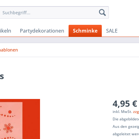
ikeln
Partydekorationen
Schminke
SALE
hablonen
s
4,95 €
inkl. MwSt.
zzg
Die abgebildet
Aus den gezeig
abgeleitet wer