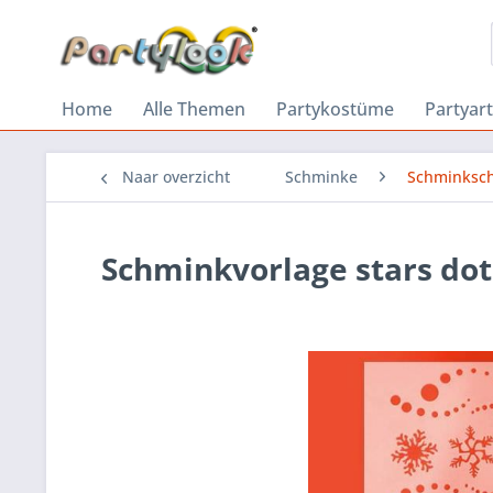
Home
Alle Themen
Partykostüme
Partyart
Naar overzicht
Schminke
Schminksc
Schminkvorlage stars dot