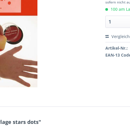
sofern nicht a
100 am Lag
Vergleic
Artikel-Nr.:
EAN-13 Cod
age stars dots"