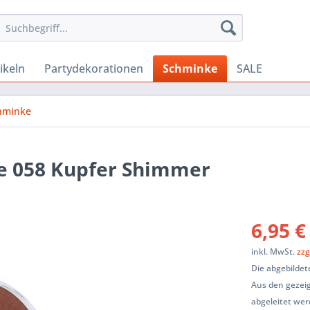
ikeln
Partydekorationen
Schminke
SALE
chminke
e 058 Kupfer Shimmer
6,95 €
inkl. MwSt.
zzg
Die abgebildet
Aus den gezeig
abgeleitet wer