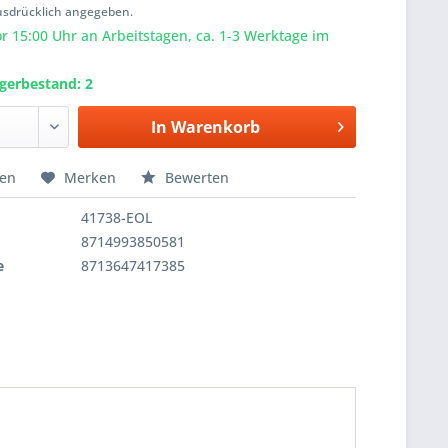
usdrücklich angegeben.
or 15:00 Uhr an Arbeitstagen, ca. 1-3 Werktage im
agerbestand: 2
In
Warenkorb
hen
Merken
Bewerten
41738-EOL
8714993850581
e
8713647417385