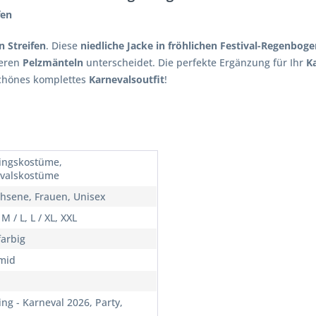
fen
n Streifen
. Diese
niedliche Jacke in fröhlichen Festival-Regenboge
deren
Pelzmänteln
unterscheidet. Die perfekte Ergänzung für Ihr
K
schönes komplettes
Karnevalsoutfit
!
ingskostüme,
valskostüme
hsene, Frauen, Unisex
 M / L, L / XL, XXL
arbig
mid
ing - Karneval 2026, Party,