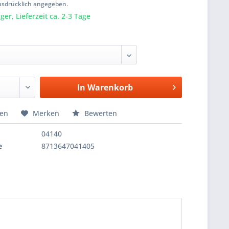
usdrücklich angegeben.
er, Lieferzeit ca. 2-3 Tage
In
Warenkorb
hen
Merken
Bewerten
04140
e
8713647041405