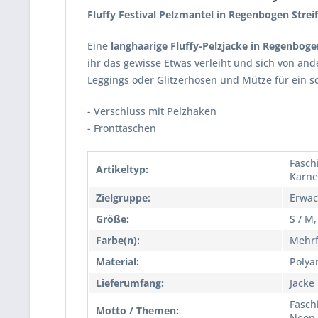
Fluffy Festival Pelzmantel in Regenbogen Strei
Eine
langhaarige Fluffy-Pelzjacke in Regenboge
ihr das gewisse Etwas verleiht und sich von an
Leggings oder Glitzerhosen und Mütze für ein 
- Verschluss mit Pelzhaken
- Fronttaschen
Fasch
Artikeltyp:
Karne
Zielgruppe:
Erwac
Größe:
S / M,
Farbe(n):
Mehrf
Material:
Polya
Lieferumfang:
Jacke
Fasch
Motto / Themen:
Neon