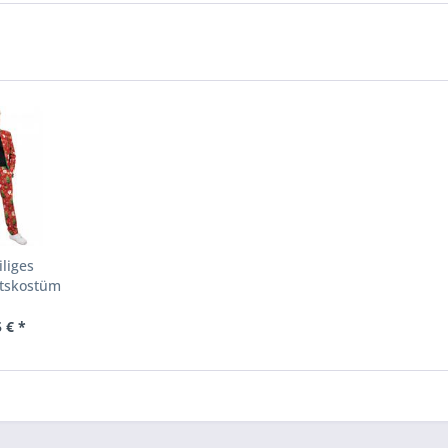
iliges
tskostüm
 € *