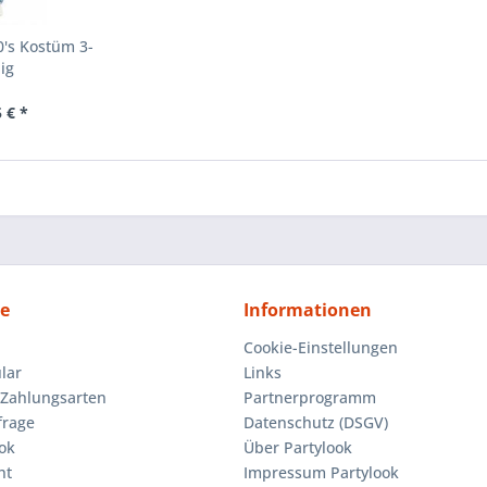
0's Kostüm 3-
lig
 € *
ce
Informationen
Cookie-Einstellungen
lar
Links
Zahlungsarten
Partnerprogramm
frage
Datenschutz (DSGV)
ok
Über Partylook
ht
Impressum Partylook