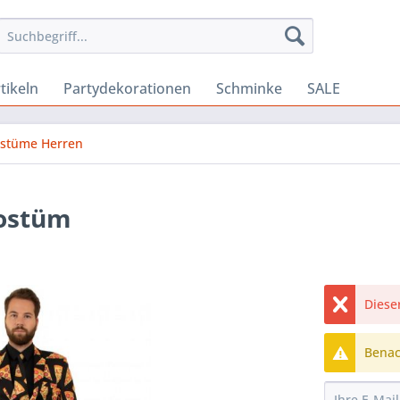
tikeln
Partydekorationen
Schminke
SALE
ostüme Herren
kostüm
Dieser
Benach