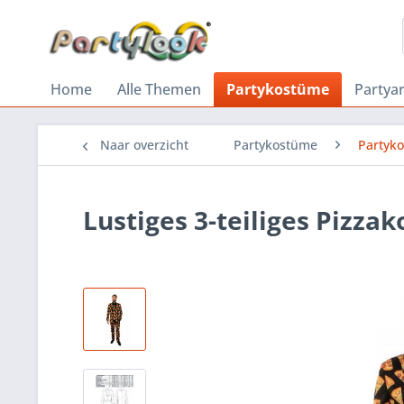
Home
Alle Themen
Partykostüme
Partyar
Naar overzicht
Partykostüme
Partyk
Lustiges 3-teiliges Pizza