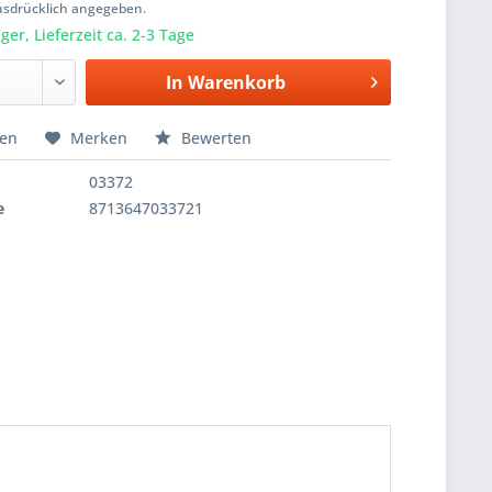
usdrücklich angegeben.
er, Lieferzeit ca. 2-3 Tage
In
Warenkorb
hen
Merken
Bewerten
03372
e
8713647033721