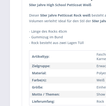
50er Jahre High School Petticoat Weiß
Dieser
50er Jahre Petticoat Rock weiß
besteht a
Volumen verleiht! Ideal für den Stil der
50er Jah
- Länge des Rocks 45cm
- Gummizug im Bund
- Rock besteht aus zwei Lagen Tüll
Fasch
Artikeltyp:
Karne
Zielgruppe:
Erwac
Material:
Polye
Farbe(n):
Weiß
Größe:
Einhe
Motto / Themen:
Show 
Lieferumfang:
Rock