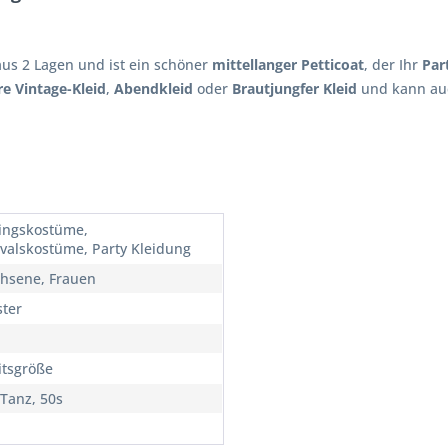
us 2 Lagen und ist ein schöner
mittellanger Petticoat
, der Ihr
Par
re Vintage-Kleid
,
Abendkleid
oder
Brautjungfer Kleid
und kann auc
ingskostüme,
valskostüme, Party Kleidung
hsene, Frauen
ster
itsgröße
Tanz, 50s