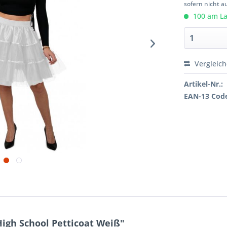
sofern nicht a
100 am Lag
Vergleic
Artikel-Nr.:
EAN-13 Cod
igh School Petticoat Weiß"