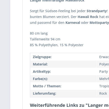
Langer mehrfarbiger Hawaiirock
Sorgt für Südsee-Feeling bei jeder
Strandparty
!
bunten Blumen verziert. Der
Hawaii Rock
hat ei
und passend für den
Karneval
oder
Mottoparty
80 cm lang
Taillenweite 94 cm
85 % Polyethylen, 15 % Polyester
Zielgruppe:
Erwac
Material:
Polye
Artikeltyp:
Party
Farbe(n):
Mehrf
Motto / Themen:
Tropi
Lieferumfang:
Rock
Weiterführende Links zu "Langer m