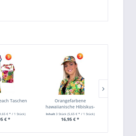
each Taschen
Orangefarbene
Buntes B
hawaiianische Hibiskus-
Sonnenblende
9,65 € * / 1 Stück)
Inhalt
3 Stück
(5,65 € * / 1 Stück)
Inhalt
6 Stüc
95 € *
16,95 € *
14