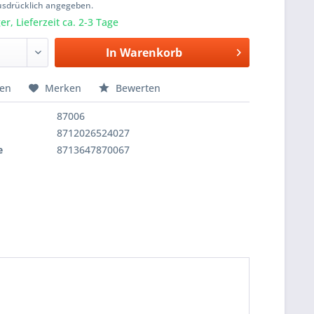
usdrücklich angegeben.
r, Lieferzeit ca. 2-3 Tage
In
Warenkorb
hen
Merken
Bewerten
87006
8712026524027
e
8713647870067