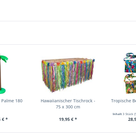
e Palme 180
Hawaiianischer Tischrock -
Tropische B
75 x 300 cm
Inhalt
3 Stück
(
 € *
19,95 € *
28,