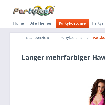
Home
Alle Themen
Partykostüme
Partyar
Naar overzicht
Partykostüme
Partyk
Langer mehrfarbiger Haw