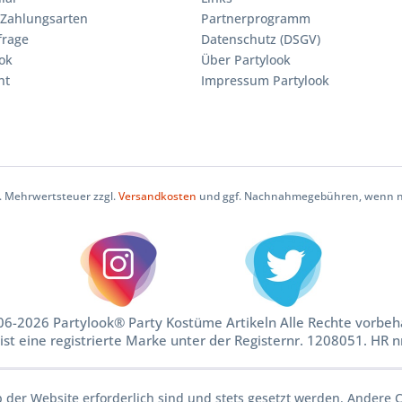
Zahlungsarten
Partnerprogramm
frage
Datenschutz (DSGV)
ok
Über Partylook
ht
Impressum Partylook
zl. Mehrwertsteuer zzgl.
Versandkosten
und ggf. Nachnahmegebühren, wenn ni
6-2026 Partylook® Party Kostüme Artikeln Alle Rechte vorbeh
ist eine registrierte Marke unter der Registernr. 1208051. HR 
b der Website erforderlich sind und stets gesetzt werden. Andere C