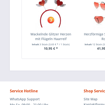
Wackelnde Glitzer Herzen
Herzförmige 
mit Flügeln Haarreif
R
Inhalt
3 Stück
(3,65 € * / 1 Stück)
Inhalt
12 Stück
(3
10,95 € *
41,95
Service Hotline
Shop Servi
WhatsApp Support
Site Map
Kontaktformu
Mo-Sa, 09:00 - 21:00 Uhr