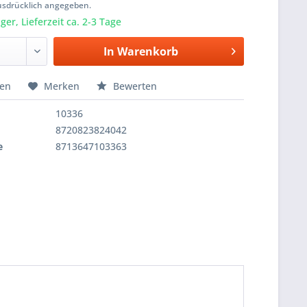
usdrücklich angegeben.
er, Lieferzeit ca. 2-3 Tage
In
Warenkorb
hen
Merken
Bewerten
10336
8720823824042
e
8713647103363