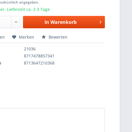
usdrücklich angegeben.
r, Lieferzeit ca. 2-3 Tage
In
Warenkorb
hen
Merken
Bewerten
21036
8717478857341
e
8713647210368