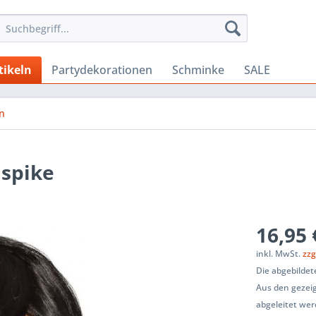
tikeln
Partydekorationen
Schminke
SALE
n
spike
16,95 
inkl. MwSt.
zzg
Die abgebildet
Aus den gezeig
abgeleitet wer