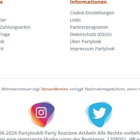
ce
Informationen
Cookie-Einstellungen
lar
Links
Zahlungsarten
Partnerprogramm
frage
Datenschutz (DSGV)
ok
Über Partylook
ht
Impressum Partylook
zl. Mehrwertsteuer zzgl.
Versandkosten
und ggf. Nachnahmegebühren, wenn ni
6-2026 Partylook® Party Kostüme Artikeln Alle Rechte vorbeh
ist eine registrierte Marke unter der Registernr. 1208051. HR 