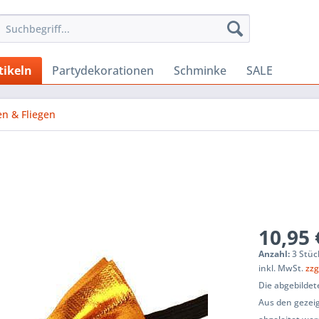
tikeln
Partydekorationen
Schminke
SALE
n & Fliegen
10,95 
Anzahl:
3 Stüc
inkl. MwSt.
zzg
Die abgebildet
Aus den gezeig