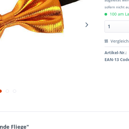
abgeleitet wer
sofern nicht a
100 am Lag
Vergleic
Artikel-Nr.:
EAN-13 Cod
nde Fliege"