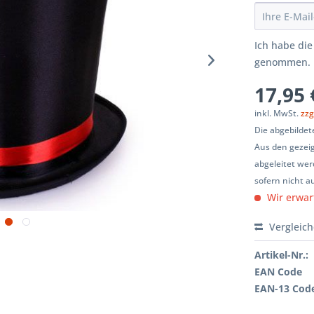
Ich habe di
genommen.
17,95 
inkl. MwSt.
zzg
Die abgebildet
Aus den gezeig
abgeleitet wer
sofern nicht a
Wir erwar
Vergleic
Artikel-Nr.:
EAN Code
EAN-13 Cod