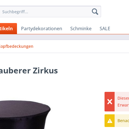
tikeln
Partydekorationen
Schminke
SALE
Kopfbedeckungen
auberer Zirkus
Dieser
Erwar
Benach