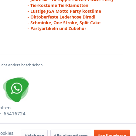
- Tierkostüme Tierklamotten
- Lustige JGA Motto Party kostüme
- Oktoberfeste Lederhose Dirndl
- Schminke, One Stroke, Split Cake
- Partyartikeln und Zubehör
cht anders beschrieben
alten.
nr. 65416724
ookies,
Ablehnen
Alle akzeptieren
Konfigurieren