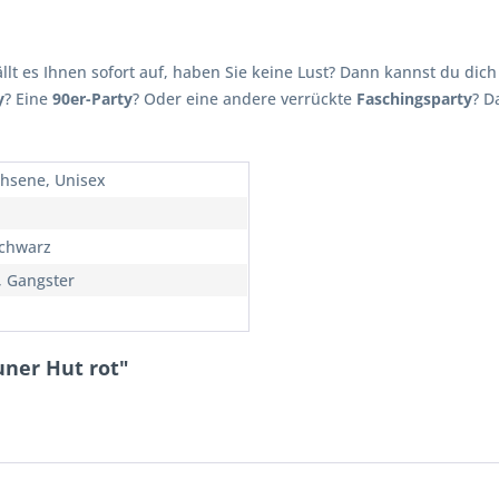
lt es Ihnen sofort auf, haben Sie keine Lust? Dann kannst du dic
y
? Eine
90er-Party
? Oder eine andere verrückte
Faschingsparty
? D
hsene, Unisex
Schwarz
, Gangster
uner Hut rot"