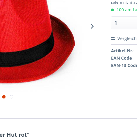
sofern nicht a
100 am Lag
Vergleic
Artikel-Nr.:
EAN Code
EAN-13 Cod
r Hut rot"