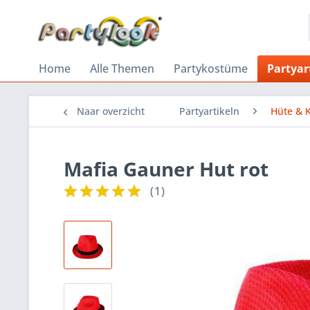
Home
Alle Themen
Partykostüme
Partyar
Naar overzicht
Partyartikeln
Hüte & 
Mafia Gauner Hut rot
(
1
)