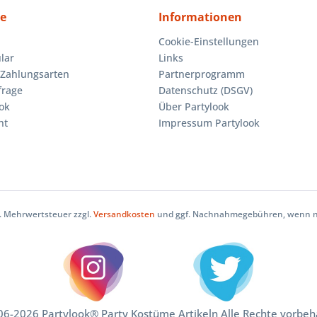
ce
Informationen
Cookie-Einstellungen
lar
Links
Zahlungsarten
Partnerprogramm
frage
Datenschutz (DSGV)
ok
Über Partylook
ht
Impressum Partylook
zl. Mehrwertsteuer zzgl.
Versandkosten
und ggf. Nachnahmegebühren, wenn ni
6-2026 Partylook® Party Kostüme Artikeln Alle Rechte vorbeh