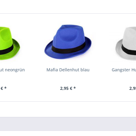
Hut neongrün
Mafia Dellenhut blau
Gangster Hu
 € *
2,95 € *
2,9