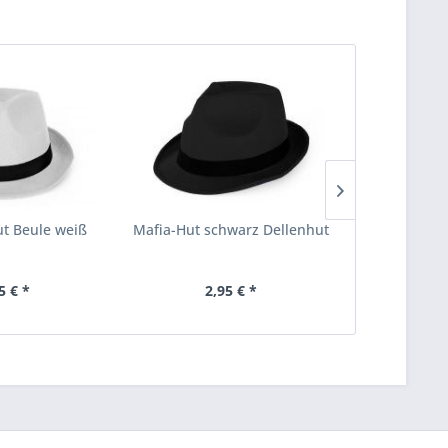
t Beule weiß
Mafia-Hut schwarz Dellenhut
Rote Kl
Inhalt
2 Stüc
5 € *
2,95 € *
7,