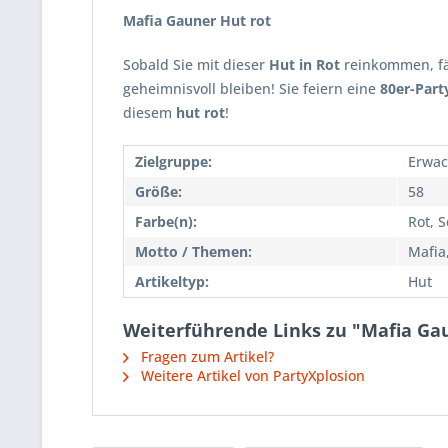
Mafia Gauner Hut rot
Sobald Sie mit dieser
Hut in Rot
reinkommen, fäl
geheimnisvoll bleiben! Sie feiern eine
80er-Part
diesem
hut rot
!
Zielgruppe:
Erwac
Größe:
58
Farbe(n):
Rot, 
Motto / Themen:
Mafia
Artikeltyp:
Hut
Weiterführende Links zu "Mafia Ga
Fragen zum Artikel?
Weitere Artikel von PartyXplosion