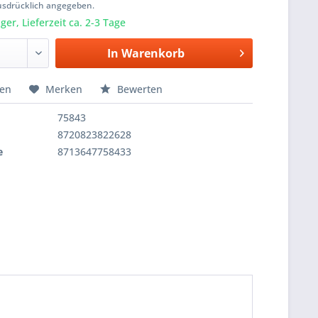
usdrücklich angegeben.
er, Lieferzeit ca. 2-3 Tage
In
Warenkorb
hen
Merken
Bewerten
75843
8720823822628
e
8713647758433