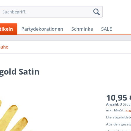
tikeln
Partydekorationen
Schminke
SALE
huhe
old Satin
10,95 
Anzahl:
3 Stüc
inkl. MwSt.
zzg
Die abgebildet
Aus den gezeig