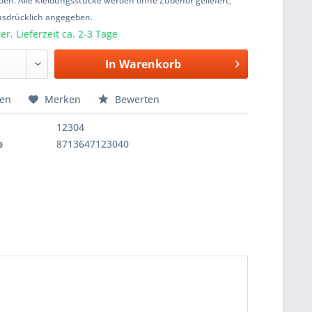
den. Alle Kleidungsstücke werden ohne Zubehör geliefert,
usdrücklich angegeben.
r, Lieferzeit ca. 2-3 Tage
In
Warenkorb
hen
Merken
Bewerten
12304
e
8713647123040