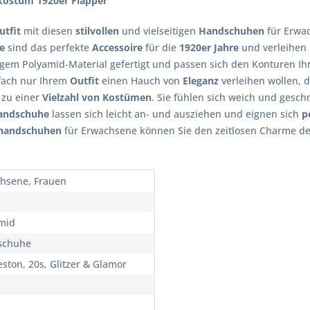
kostüm 1920er Flapper
utfit
mit diesen
stilvollen
und vielseitigen
Handschuhen
für Erwac
e
sind das perfekte
Accessoire
für die
1920er Jahre
und verleihen
igem Polyamid-Material gefertigt und passen sich den Konturen 
nfach nur Ihrem
Outfit
einen Hauch von
Eleganz
verleihen wollen, 
 zu einer
Vielzahl von Kostümen
. Sie fühlen sich weich und gesch
andschuhe
lassen sich leicht an- und ausziehen und eignen sich
p
handschuhen
für Erwachsene können Sie den zeitlosen Charme d
hsene, Frauen
mid
schuhe
eston, 20s, Glitzer & Glamor