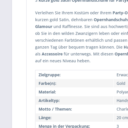
3
Kurze gold Satin Opernhandschuhe für Party
Verleihen Sie Ihrem Kostüm oder Ihrem
Party-O
kurzen gold Satin, dehnbaren
Opernhandschuh
Glamour
und Raffinesse. Sie sind aus hochwert
ob Sie in den wilden Zwanzigern leben oder ei
verschiedenen Farbtönen erhältlich und passen
ganzen Tag über bequem tragen können. Die
H
als
Accessoire
für unterwegs. Mit diesen
Opern
auf ein neues Niveau heben.
Zielgruppe:
Erwac
Farbe(n):
Gold
Material:
Polya
Artikeltyp:
Hand
Motto / Themen:
Charl
Länge:
20 cm
Menge in der Verpackung:
3