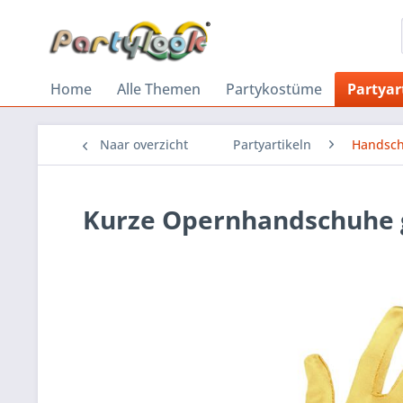
Home
Alle Themen
Partykostüme
Partyar
Naar overzicht
Partyartikeln
Handsc
Kurze Opernhandschuhe g