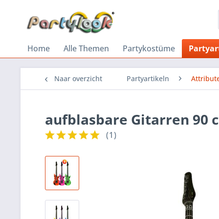
Home
Alle Themen
Partykostüme
Partyar
Naar overzicht
Partyartikeln
Attribut
aufblasbare Gitarren 90 
(
1
)