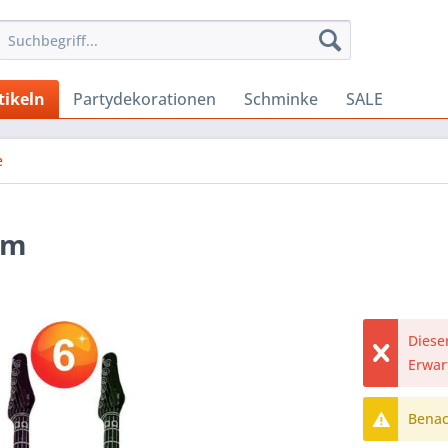
tikeln
Partydekorationen
Schminke
SALE
e
cm
Dieser
Erwar
Benach