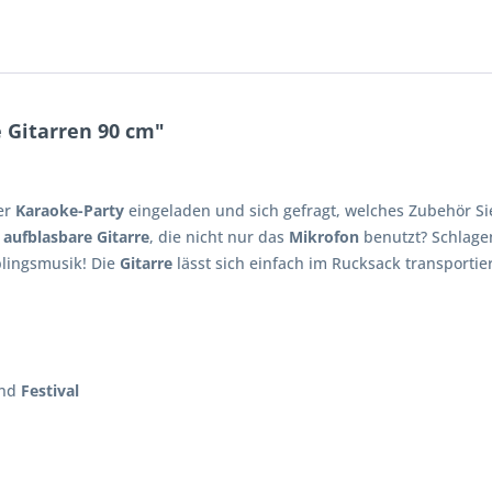
 Gitarren 90 cm"
er
Karaoke-Party
eingeladen und sich gefragt, welches Zubehör S
e
aufblasbare Gitarre
, die nicht nur das
Mikrofon
benutzt? Schlagen
blingsmusik! Die
Gitarre
lässt sich einfach im Rucksack transporti
nd
Festival