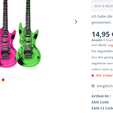
Ich habe di
genommen.
14,95 
Anzahl:
6 Stüc
inkl. MwSt.
zzg
Die abgebildet
Aus den gezeig
abgeleitet wer
sofern nicht a
Wir erwar
Vergleic
Artikel-Nr.:
EAN Code
EAN-13 Cod